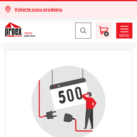
Vyberte svou prodejnu
0
MENU