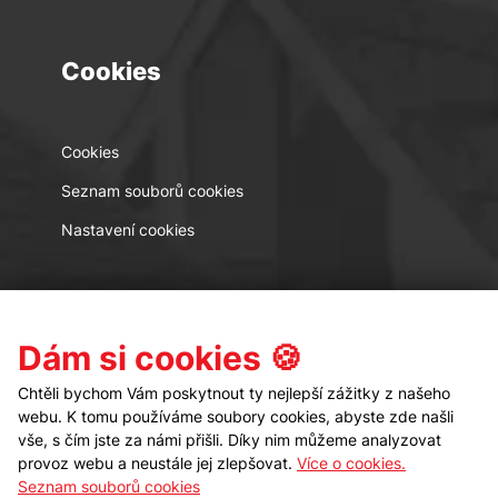
Cookies
Cookies
Seznam souborů cookies
Nastavení cookies
Kontakt
Sledujte nás
Dám si cookies 🍪
Chtěli bychom Vám poskytnout ty nejlepší zážitky z našeho
webu. K tomu používáme soubory cookies, abyste zde našli
vše, s čím jste za námi přišli. Díky nim můžeme analyzovat
provoz webu a neustále jej zlepšovat.
Více o cookies.
Seznam souborů cookies