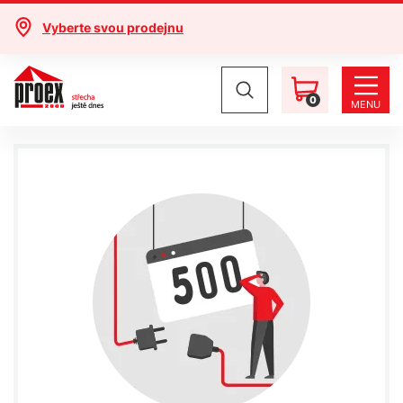
Vyberte svou prodejnu
0
MENU