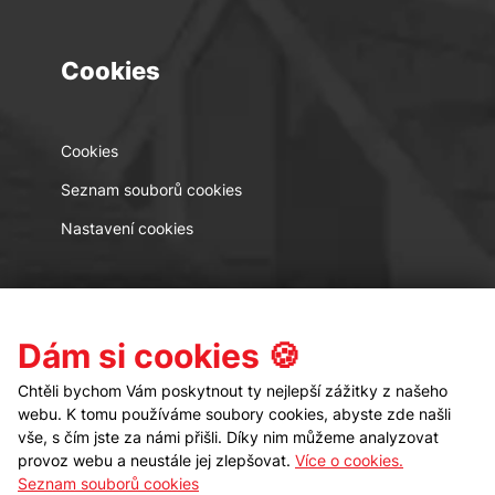
Cookies
Cookies
Seznam souborů cookies
Nastavení cookies
Kontakt
Sledujte nás
Dám si cookies 🍪
Chtěli bychom Vám poskytnout ty nejlepší zážitky z našeho
webu. K tomu používáme soubory cookies, abyste zde našli
vše, s čím jste za námi přišli. Díky nim můžeme analyzovat
provoz webu a neustále jej zlepšovat.
Více o cookies.
Seznam souborů cookies