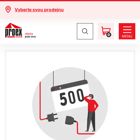
Vyberte svou prodejnu
0
MENU