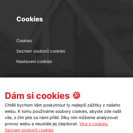
Cookies
Cookies
Seznam souborů cookies
Nastavení cookies
Kontakt
Sledujte nás
Dám si cookies 🍪
Chtěli bychom Vám poskytnout ty nejlepší zážitky z našeho
webu. K tomu používáme soubory cookies, abyste zde našli
vše, s čím jste za námi přišli. Díky nim můžeme analyzovat
provoz webu a neustále jej zlepšovat.
Více o cookies.
Seznam souborů cookies