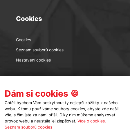
Cookies
Cookies
Seznam souborů cookies
Nastavení cookies
Kontakt
Sledujte nás
Dám si cookies 🍪
Chtěli bychom Vám poskytnout ty nejlepší zážitky z našeho
webu. K tomu používáme soubory cookies, abyste zde našli
vše, s čím jste za námi přišli. Díky nim můžeme analyzovat
provoz webu a neustále jej zlepšovat.
Více o cookies.
Seznam souborů cookies