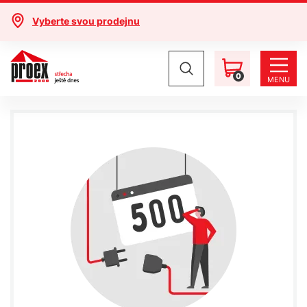
Vyberte svou prodejnu
0
MENU