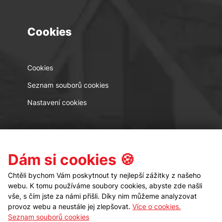
Cookies
Cookies
Seznam souborů cookies
Nastavení cookies
Kontakt
Sledujte nás
Dám si cookies 🍪
Chtěli bychom Vám poskytnout ty nejlepší zážitky z našeho
webu. K tomu používáme soubory cookies, abyste zde našli
vše, s čím jste za námi přišli. Díky nim můžeme analyzovat
provoz webu a neustále jej zlepšovat.
Více o cookies.
Seznam souborů cookies