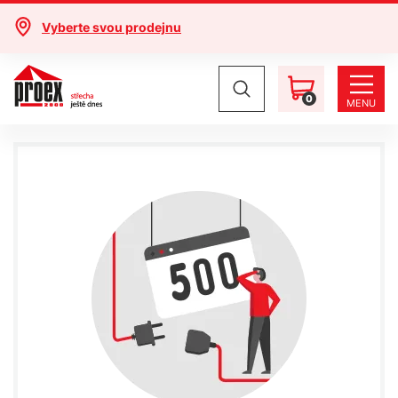
Vyberte svou prodejnu
0
MENU