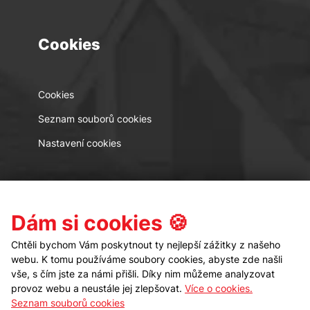
Cookies
Cookies
Seznam souborů cookies
Nastavení cookies
Kontakt
Sledujte nás
Dám si cookies 🍪
Chtěli bychom Vám poskytnout ty nejlepší zážitky z našeho
webu. K tomu používáme soubory cookies, abyste zde našli
vše, s čím jste za námi přišli. Díky nim můžeme analyzovat
provoz webu a neustále jej zlepšovat.
Více o cookies.
Seznam souborů cookies