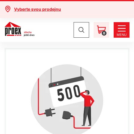
Vyberte svou prodejnu
0
MENU