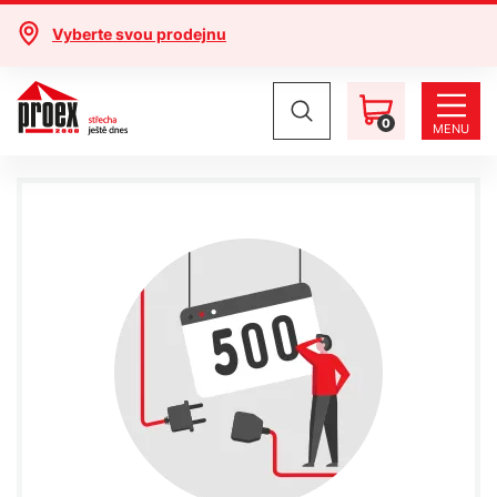
Vyberte svou prodejnu
0
MENU