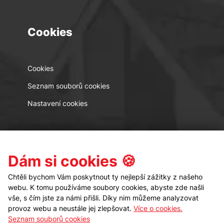
Cookies
Cookies
Seznam souborů cookies
Nastavení cookies
Kontakt
Sledujte nás
Dám si cookies 🍪
Chtěli bychom Vám poskytnout ty nejlepší zážitky z našeho
webu. K tomu používáme soubory cookies, abyste zde našli
vše, s čím jste za námi přišli. Díky nim můžeme analyzovat
provoz webu a neustále jej zlepšovat.
Více o cookies.
Seznam souborů cookies