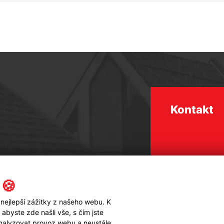
Kontakt
 🍪
nejlepší zážitky z našeho webu. K
byste zde našli vše, s čím jste
analyzovat provoz webu a neustále