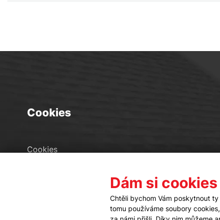
Cookies
Cookies
Seznam souborů cookies
Dám si cookies
Nastavení cookies
Chtěli bychom Vám poskytnout ty 
tomu používáme soubory cookies, a
za námi přišli. Díky nim můžeme 