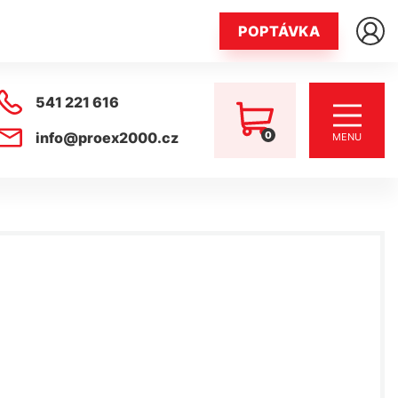
POPTÁVKA
541 221 616
0
info@proex2000.cz
MENU