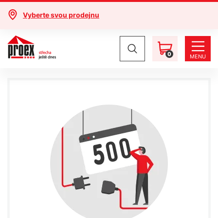
Vyberte svou prodejnu
0
MENU