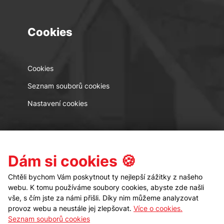
Cookies
Cookies
Seznam souborů cookies
Nastavení cookies
Kontakt
Sledujte nás
Dám si cookies 🍪
Chtěli bychom Vám poskytnout ty nejlepší zážitky z našeho
webu. K tomu používáme soubory cookies, abyste zde našli
vše, s čím jste za námi přišli. Díky nim můžeme analyzovat
provoz webu a neustále jej zlepšovat.
Více o cookies.
Seznam souborů cookies