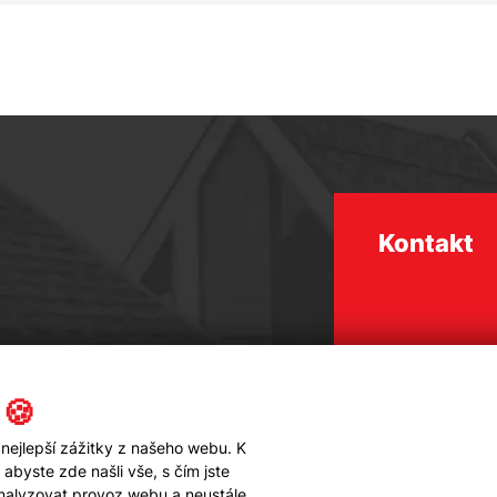
Kontakt
 🍪
nejlepší zážitky z našeho webu. K
byste zde našli vše, s čím jste
analyzovat provoz webu a neustále