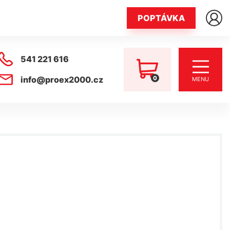
POPTÁVKA
541 221 616
0
info@proex2000.cz
MENU