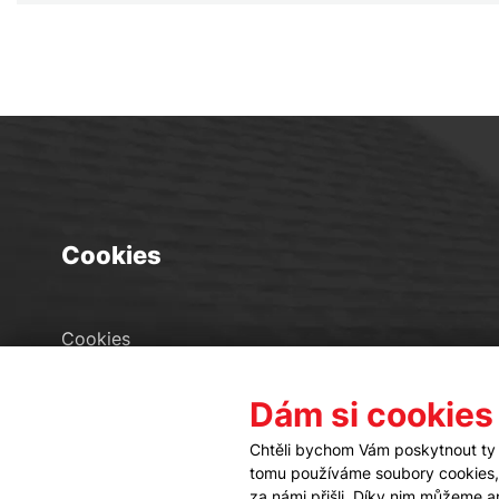
Cookies
Cookies
Seznam souborů cookies
Dám si cookies
Nastavení cookies
Chtěli bychom Vám poskytnout ty 
tomu používáme soubory cookies, a
za námi přišli. Díky nim můžeme 