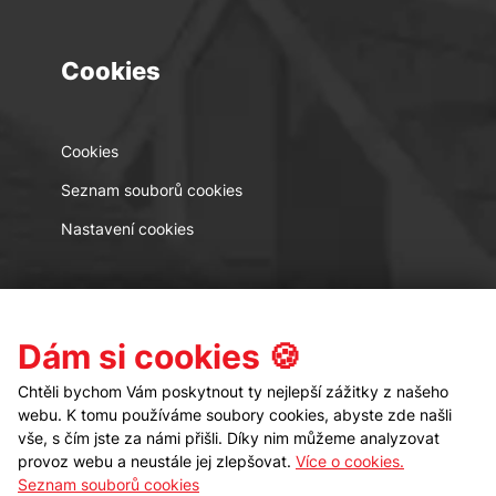
Cookies
Cookies
Seznam souborů cookies
Nastavení cookies
Kontakt
Sledujte nás
Dám si cookies 🍪
Chtěli bychom Vám poskytnout ty nejlepší zážitky z našeho
webu. K tomu používáme soubory cookies, abyste zde našli
vše, s čím jste za námi přišli. Díky nim můžeme analyzovat
provoz webu a neustále jej zlepšovat.
Více o cookies.
Seznam souborů cookies