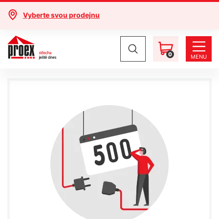
Vyberte svou prodejnu
0
MENU