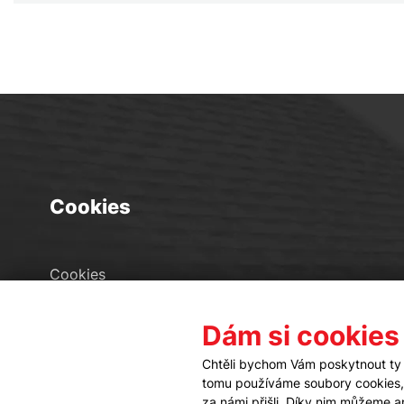
Cookies
Cookies
Seznam souborů cookies
Dám si cookies
Nastavení cookies
Chtěli bychom Vám poskytnout ty 
tomu používáme soubory cookies, a
za námi přišli. Díky nim můžeme 