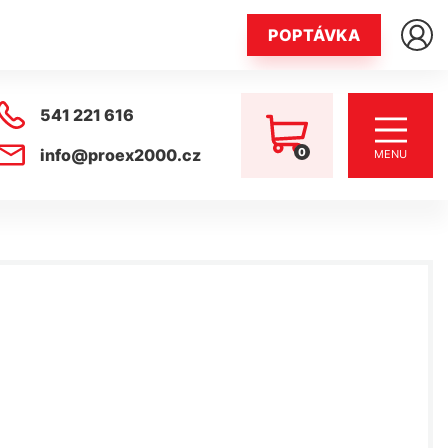
POPTÁVKA
541 221 616
0
info@proex2000.cz
MENU