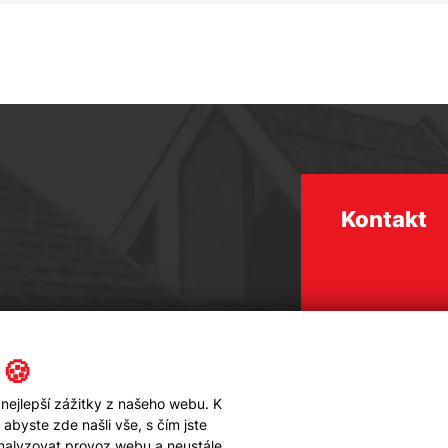
Kontakt
 🍪
nejlepší zážitky z našeho webu. K
byste zde našli vše, s čím jste
analyzovat provoz webu a neustále