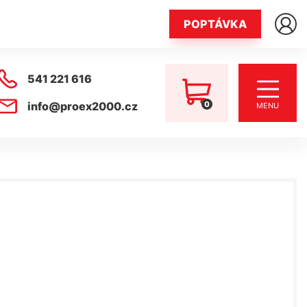
POPTÁVKA
541 221 616
0
info@proex2000.cz
MENU