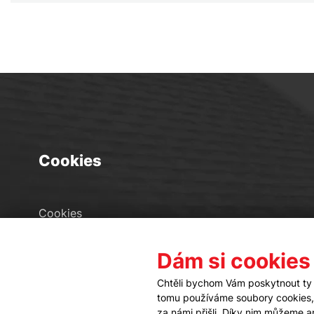
Cookies
Cookies
Seznam souborů cookies
Dám si cookies
Nastavení cookies
Chtěli bychom Vám poskytnout ty 
tomu používáme soubory cookies, a
za námi přišli. Díky nim můžeme 