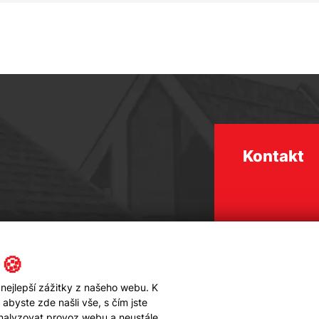
Kontakt
 🍪
nejlepší zážitky z našeho webu. K
byste zde našli vše, s čím jste
analyzovat provoz webu a neustále