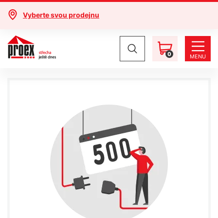
Vyberte svou prodejnu
0
MENU