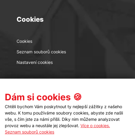
Cookies
Cookies
Seznam souborů cookies
Nastavení cookies
Kontakt
Sledujte nás
Dám si cookies 🍪
Chtěli bychom Vám poskytnout ty nejlepší zážitky z našeho
webu. K tomu používáme soubory cookies, abyste zde našli
vše, s čím jste za námi přišli. Díky nim můžeme analyzovat
provoz webu a neustále jej zlepšovat.
Více o cookies.
Seznam souborů cookies