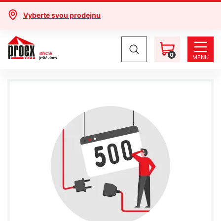
Vyberte svou prodejnu
0
MENU