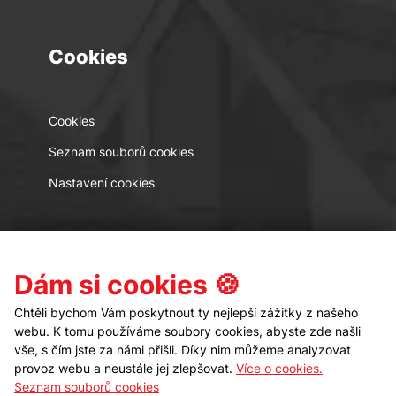
Cookies
Cookies
Seznam souborů cookies
Nastavení cookies
Kontakt
Sledujte nás
Dám si cookies 🍪
Chtěli bychom Vám poskytnout ty nejlepší zážitky z našeho
webu. K tomu používáme soubory cookies, abyste zde našli
vše, s čím jste za námi přišli. Díky nim můžeme analyzovat
provoz webu a neustále jej zlepšovat.
Více o cookies.
Seznam souborů cookies