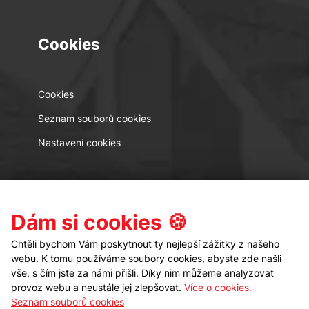
Cookies
Cookies
Seznam souborů cookies
Nastavení cookies
Kontakt
Sledujte nás
Dám si cookies 🍪
Chtěli bychom Vám poskytnout ty nejlepší zážitky z našeho
webu. K tomu používáme soubory cookies, abyste zde našli
vše, s čím jste za námi přišli. Díky nim můžeme analyzovat
provoz webu a neustále jej zlepšovat.
Více o cookies.
Seznam souborů cookies