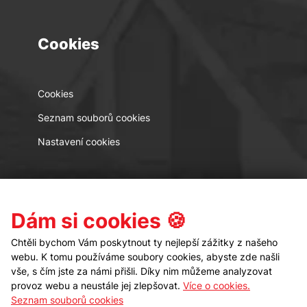
Cookies
Cookies
Seznam souborů cookies
Nastavení cookies
Kontakt
Sledujte nás
Dám si cookies 🍪
Chtěli bychom Vám poskytnout ty nejlepší zážitky z našeho
webu. K tomu používáme soubory cookies, abyste zde našli
vše, s čím jste za námi přišli. Díky nim můžeme analyzovat
provoz webu a neustále jej zlepšovat.
Více o cookies.
Seznam souborů cookies