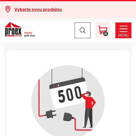
Vyberte svou prodejnu
0
MENU