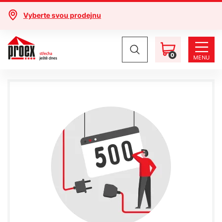
Vyberte svou prodejnu
0
MENU