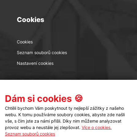
Cookies
Cookies
Seznam souborů cookies
Nastavení cookies
Kontakt
Sledujte nás
Dám si cookies 🍪
Chtěli bychom Vám poskytnout ty nejlepší zážitky z našeho
webu. K tomu používáme soubory cookies, abyste zde našli
vše, s čím jste za námi přišli. Díky nim můžeme analyzovat
provoz webu a neustále jej zlepšovat.
Více o cookies.
Seznam souborů cookies