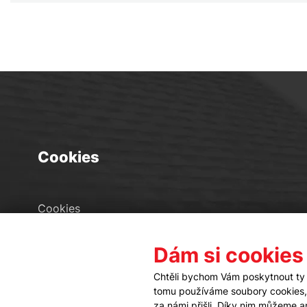
Cookies
Cookies
Seznam souborů cookies
Dám si cookies
Nastavení cookies
Chtěli bychom Vám poskytnout ty 
tomu používáme soubory cookies, a
za námi přišli. Díky nim můžeme 