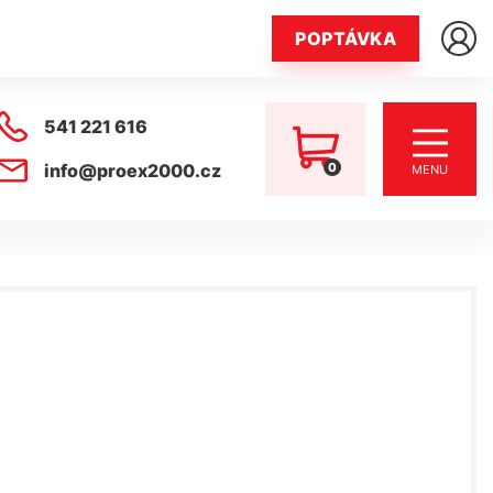
POPTÁVKA
541 221 616
0
info@proex2000.cz
MENU