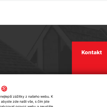
Kontakt
 🍪
nejlepší zážitky z našeho webu. K
byste zde našli vše, s čím jste
analyzovat provoz webu a neustále