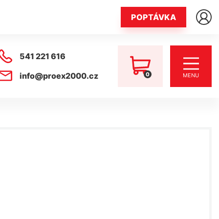
POPTÁVKA
541 221 616
0
info@proex2000.cz
MENU