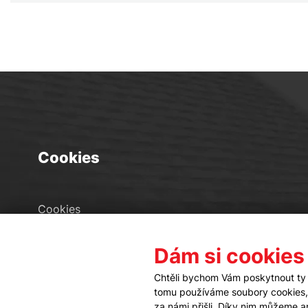
Cookies
Cookies
Seznam souborů cookies
Dám si cookies
Nastavení cookies
Chtěli bychom Vám poskytnout ty 
tomu používáme soubory cookies, a
za námi přišli. Díky nim můžeme 