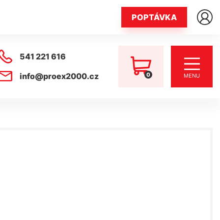
POPTÁVKA
541 221 616
0
info@proex2000.cz
MENU