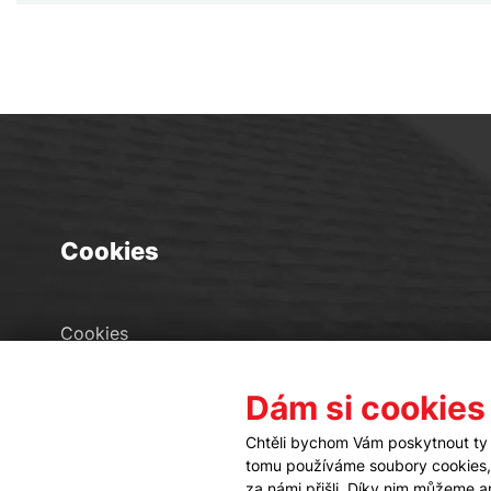
Cookies
Cookies
Seznam souborů cookies
Dám si cookies
Nastavení cookies
Chtěli bychom Vám poskytnout ty 
tomu používáme soubory cookies, a
za námi přišli. Díky nim můžeme 