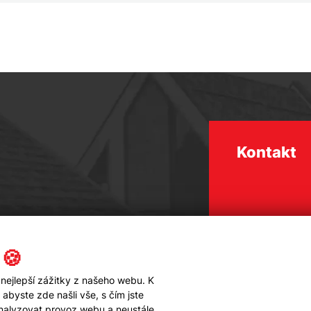
Kontakt
 🍪
nejlepší zážitky z našeho webu. K
byste zde našli vše, s čím jste
analyzovat provoz webu a neustále