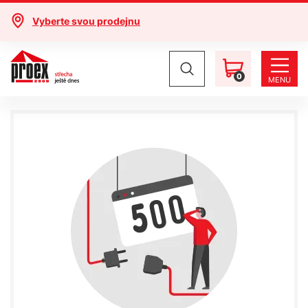
Vyberte svou prodejnu
0
MENU