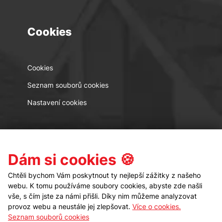
Cookies
Cookies
Seznam souborů cookies
Nastavení cookies
Kontakt
Sledujte nás
Dám si cookies 🍪
Chtěli bychom Vám poskytnout ty nejlepší zážitky z našeho
webu. K tomu používáme soubory cookies, abyste zde našli
vše, s čím jste za námi přišli. Díky nim můžeme analyzovat
provoz webu a neustále jej zlepšovat.
Více o cookies.
Seznam souborů cookies