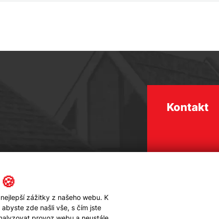
Kontakt
 🍪
nejlepší zážitky z našeho webu. K
byste zde našli vše, s čím jste
analyzovat provoz webu a neustále