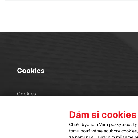
Cookies
Cookies
Seznam souborů cookies
Dám si cookies
Nastavení cookies
Chtěli bychom Vám poskytnout ty 
tomu používáme soubory cookies, a
za námi přišli. Díky nim můžeme 