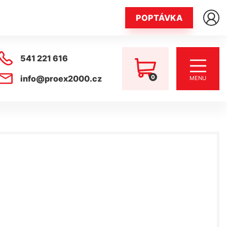
POPTÁVKA
541 221 616
0
info@proex2000.cz
MENU