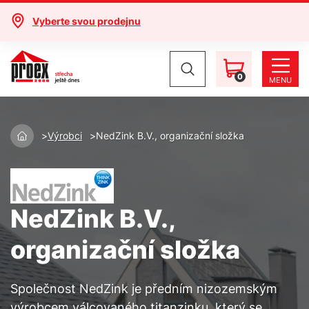
Vyberte svou prodejnu
0
MENU
Výrobci
NedZink B.V., organizační složka
NedZink B.V.,
organizační složka
Společnost NedZink je předním nizozemským
výrobcem válcovaného titanzinku, který se