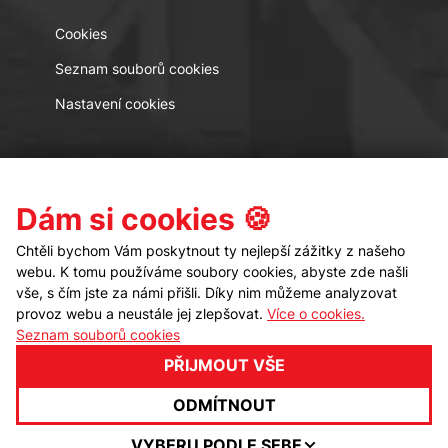
Cookies
Seznam souborů cookies
Nastavení cookies
Kontakt
Sledujte nás
Dám si cookies 🍪
Chtěli bychom Vám poskytnout ty nejlepší zážitky z našeho
webu. K tomu používáme soubory cookies, abyste zde našli
vše, s čím jste za námi přišli. Díky nim můžeme analyzovat
provoz webu a neustále jej zlepšovat.
Více o cookies.
Seznam souborů cookies
PŘIJMOUT VŠE
© ProEx 2000, spol. s r.o.
Všechna práva
vyhrazena
ODMÍTNOUT
VYBERU PODLE SEBE