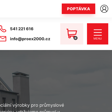
POPTÁVKA
541 221 616
0
info@proex2000.cz
MENU
eciální výrobky pro průmyslové
 servisu, udržujeme průmysl v