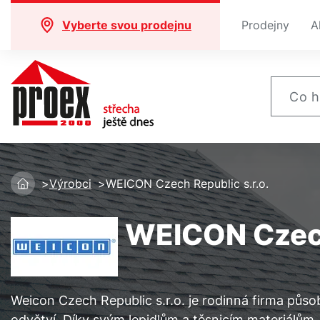
Vyberte svou prodejnu
Prodejny
A
Výrobci
WEICON Czech Republic s.r.o.
WEICON Czech
Weicon Czech Republic s.r.o. je rodinná firma půso
odvětví. Díky svým lepidlům a těsnicím materiálům,