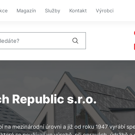
kce
Magazín
Služby
Kontakt
Výrobci
 Republic s.r.o.
bí na mezinárodní úrovni a již od roku 1947 vyrábí sp
 které se používají ve výrobě, při opravách, údržbě a