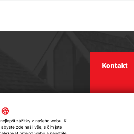
Kontakt
 🍪
nejlepší zážitky z našeho webu. K
byste zde našli vše, s čím jste
analyzovat provoz webu a neustále