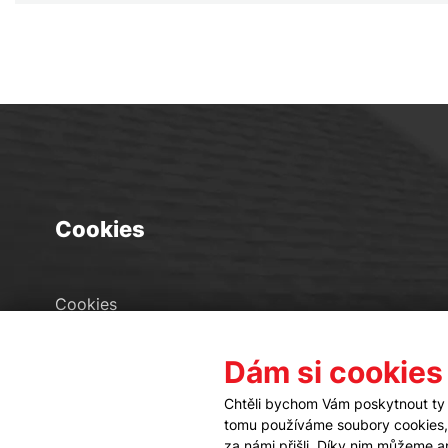
Cookies
Cookies
Seznam souborů cookies
Dám si cookies
Nastavení cookies
Chtěli bychom Vám poskytnout ty 
tomu používáme soubory cookies, a
za námi přišli. Díky nim můžeme 