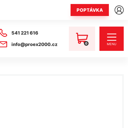
POPTÁVKA
541 221 616
0
info@proex2000.cz
MENU