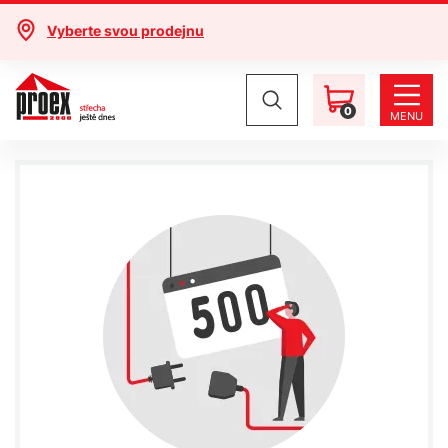
Vyberte svou prodejnu
0
MENU