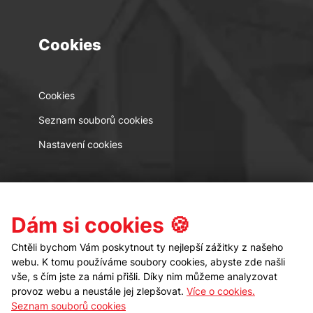
Cookies
Cookies
Seznam souborů cookies
Nastavení cookies
Kontakt
Sledujte nás
Dám si cookies 🍪
Chtěli bychom Vám poskytnout ty nejlepší zážitky z našeho
webu. K tomu používáme soubory cookies, abyste zde našli
vše, s čím jste za námi přišli. Díky nim můžeme analyzovat
provoz webu a neustále jej zlepšovat.
Více o cookies.
Seznam souborů cookies