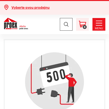
Vyberte svou prodejnu
0
MENU