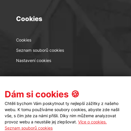
Cookies
Cookies
Seznam souborů cookies
Nastavení cookies
Kontakt
Sledujte nás
Dám si cookies 🍪
Chtěli bychom Vám poskytnout ty nejlepší zážitky z našeho
webu. K tomu používáme soubory cookies, abyste zde našli
vše, s čím jste za námi přišli. Díky nim můžeme analyzovat
provoz webu a neustále jej zlepšovat.
Více o cookies.
Seznam souborů cookies