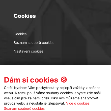
Cookies
Cookies
Seznam souborů cookies
Nastavení cookies
Kontakt
Sledujte nás
Dám si cookies 🍪
Chtěli bychom Vám poskytnout ty nejlepší zážitky z našeho
webu. K tomu používáme soubory cookies, abyste zde našli
vše, s čím jste za námi přišli. Díky nim můžeme analyzovat
provoz webu a neustále jej zlepšovat.
Více o cookies.
Seznam souborů cookies