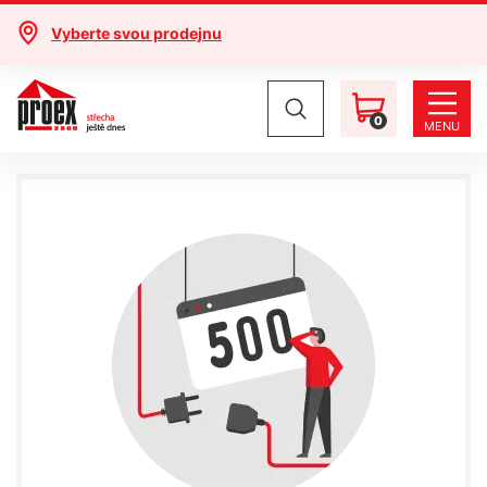
Vyberte svou prodejnu
0
MENU