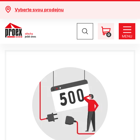
Vyberte svou prodejnu
0
MENU