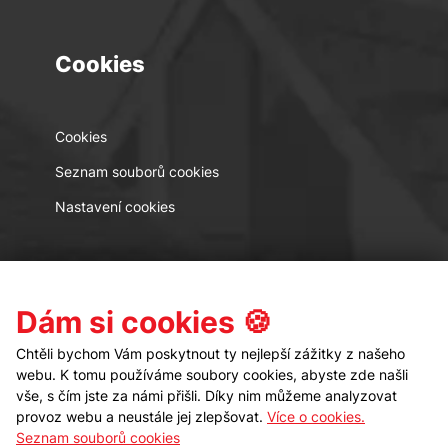
Cookies
Cookies
Seznam souborů cookies
Nastavení cookies
Kontakt
Sledujte nás
Dám si cookies 🍪
Chtěli bychom Vám poskytnout ty nejlepší zážitky z našeho
webu. K tomu používáme soubory cookies, abyste zde našli
vše, s čím jste za námi přišli. Díky nim můžeme analyzovat
provoz webu a neustále jej zlepšovat.
Více o cookies.
Seznam souborů cookies