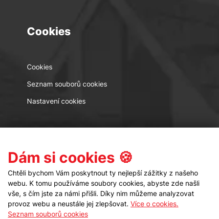
Cookies
Cookies
Seznam souborů cookies
Nastavení cookies
Kontakt
Sledujte nás
Dám si cookies 🍪
Chtěli bychom Vám poskytnout ty nejlepší zážitky z našeho
webu. K tomu používáme soubory cookies, abyste zde našli
vše, s čím jste za námi přišli. Díky nim můžeme analyzovat
provoz webu a neustále jej zlepšovat.
Více o cookies.
Seznam souborů cookies