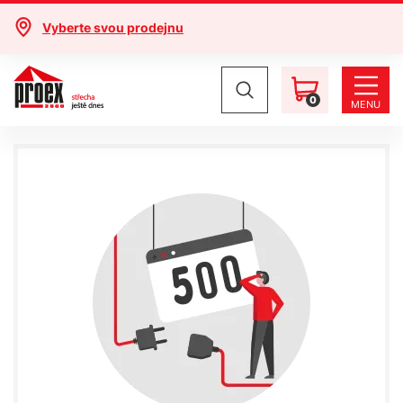
Vyberte svou prodejnu
0
MENU