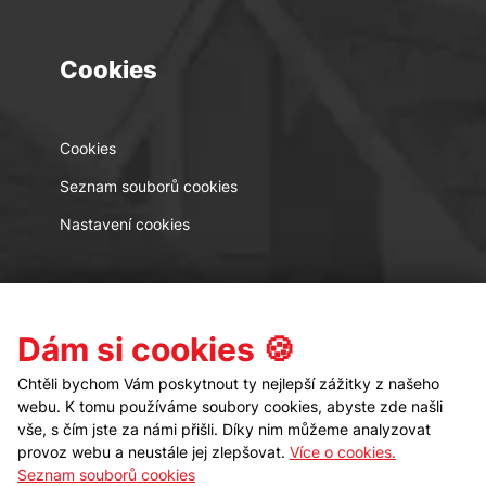
Cookies
Cookies
Seznam souborů cookies
Nastavení cookies
Kontakt
Sledujte nás
Dám si cookies 🍪
Chtěli bychom Vám poskytnout ty nejlepší zážitky z našeho
webu. K tomu používáme soubory cookies, abyste zde našli
vše, s čím jste za námi přišli. Díky nim můžeme analyzovat
provoz webu a neustále jej zlepšovat.
Více o cookies.
Seznam souborů cookies