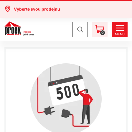
Vyberte svou prodejnu
0
MENU