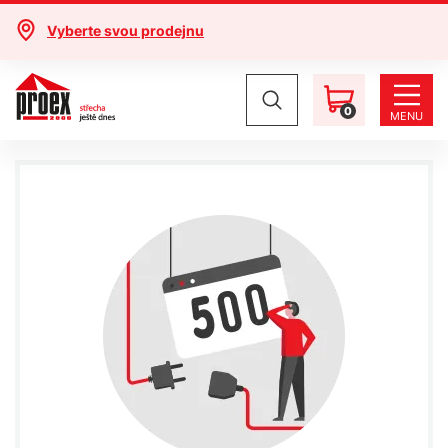
Vyberte svou prodejnu
0
MENU