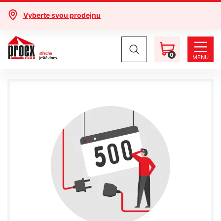
Vyberte svou prodejnu
0
MENU