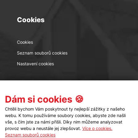
Cookies
Cookies
Seznam souborů cookies
Nastavení cookies
Kontakt
Sledujte nás
Dám si cookies 🍪
Chtěli bychom Vám poskytnout ty nejlepší zážitky z našeho
webu. K tomu používáme soubory cookies, abyste zde našli
vše, s čím jste za námi přišli. Díky nim můžeme analyzovat
provoz webu a neustále jej zlepšovat.
Více o cookies.
Seznam souborů cookies