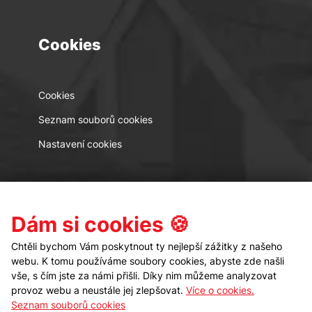
Cookies
Cookies
Seznam souborů cookies
Nastavení cookies
Kontakt
Sledujte nás
Dám si cookies 🍪
Chtěli bychom Vám poskytnout ty nejlepší zážitky z našeho
webu. K tomu používáme soubory cookies, abyste zde našli
vše, s čím jste za námi přišli. Díky nim můžeme analyzovat
provoz webu a neustále jej zlepšovat.
Více o cookies.
Seznam souborů cookies