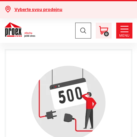
Vyberte svou prodejnu
0
MENU