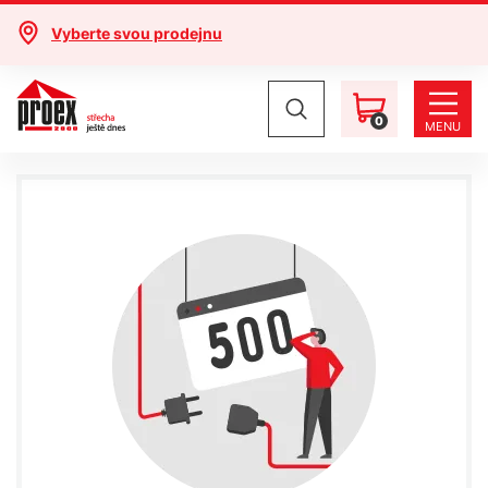
Vyberte svou prodejnu
0
MENU