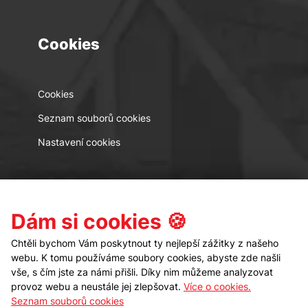
Cookies
Cookies
Seznam souborů cookies
Nastavení cookies
Kontakt
Sledujte nás
Dám si cookies 🍪
Chtěli bychom Vám poskytnout ty nejlepší zážitky z našeho
webu. K tomu používáme soubory cookies, abyste zde našli
vše, s čím jste za námi přišli. Díky nim můžeme analyzovat
provoz webu a neustále jej zlepšovat.
Více o cookies.
Seznam souborů cookies