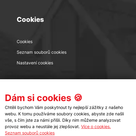
Cookies
Cookies
Seznam souborů cookies
Nastavení cookies
Kontakt
Sledujte nás
Dám si cookies 🍪
Chtěli bychom Vám poskytnout ty nejlepší zážitky z našeho
webu. K tomu používáme soubory cookies, abyste zde našli
vše, s čím jste za námi přišli. Díky nim můžeme analyzovat
provoz webu a neustále jej zlepšovat.
Více o cookies.
Seznam souborů cookies