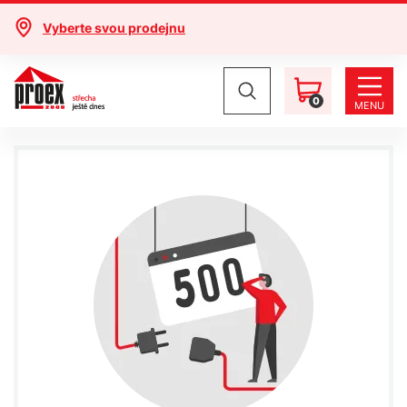
Vyberte svou prodejnu
0
MENU