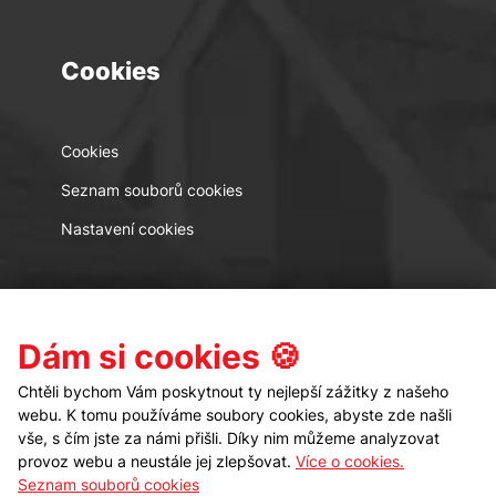
Cookies
Cookies
Seznam souborů cookies
Nastavení cookies
Kontakt
Sledujte nás
Dám si cookies 🍪
Chtěli bychom Vám poskytnout ty nejlepší zážitky z našeho
webu. K tomu používáme soubory cookies, abyste zde našli
vše, s čím jste za námi přišli. Díky nim můžeme analyzovat
provoz webu a neustále jej zlepšovat.
Více o cookies.
Seznam souborů cookies