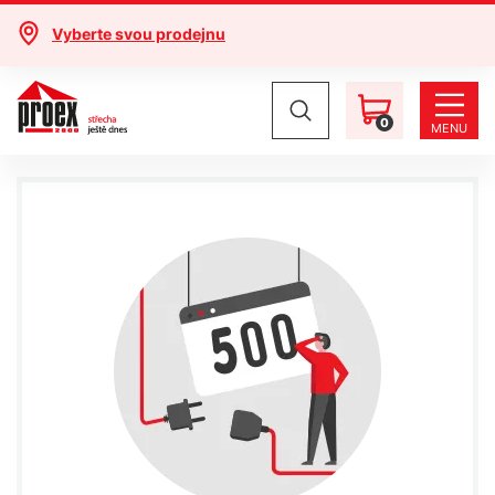
Vyberte svou prodejnu
0
MENU