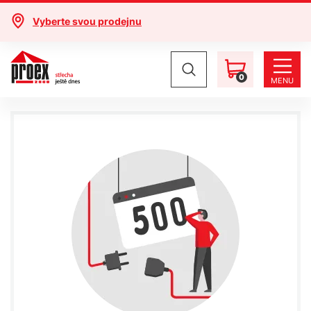
Vyberte svou prodejnu
0
MENU