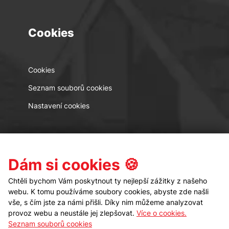
Cookies
Cookies
Seznam souborů cookies
Nastavení cookies
Kontakt
Sledujte nás
Dám si cookies 🍪
Chtěli bychom Vám poskytnout ty nejlepší zážitky z našeho
webu. K tomu používáme soubory cookies, abyste zde našli
vše, s čím jste za námi přišli. Díky nim můžeme analyzovat
provoz webu a neustále jej zlepšovat.
Více o cookies.
Seznam souborů cookies