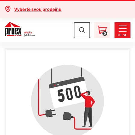
Vyberte svou prodejnu
0
MENU