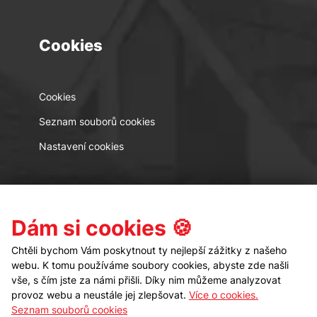
Cookies
Cookies
Seznam souborů cookies
Nastavení cookies
Kontakt
Sledujte nás
Dám si cookies 🍪
Chtěli bychom Vám poskytnout ty nejlepší zážitky z našeho
webu. K tomu používáme soubory cookies, abyste zde našli
vše, s čím jste za námi přišli. Díky nim můžeme analyzovat
provoz webu a neustále jej zlepšovat.
Více o cookies.
Seznam souborů cookies