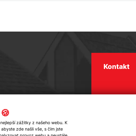
Kontakt
 🍪
nejlepší zážitky z našeho webu. K
byste zde našli vše, s čím jste
analyzovat provoz webu a neustále