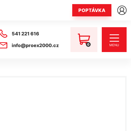
POPTÁVKA
541 221 616
0
info@proex2000.cz
MENU