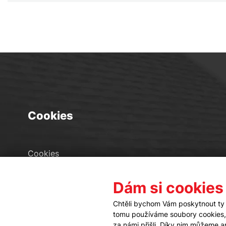
Cookies
Cookies
Seznam souborů cookies
Dám si cookies
Nastavení cookies
Chtěli bychom Vám poskytnout ty 
tomu používáme soubory cookies, a
za námi přišli. Díky nim můžeme 