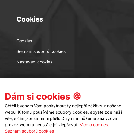
Cookies
Cookies
Seznam souborů cookies
Nastavení cookies
Kontakt
Sledujte nás
Dám si cookies 🍪
Chtěli bychom Vám poskytnout ty nejlepší zážitky z našeho
webu. K tomu používáme soubory cookies, abyste zde našli
vše, s čím jste za námi přišli. Díky nim můžeme analyzovat
provoz webu a neustále jej zlepšovat.
Více o cookies.
Seznam souborů cookies