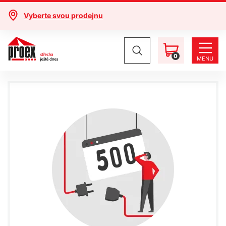
Vyberte svou prodejnu
0
MENU