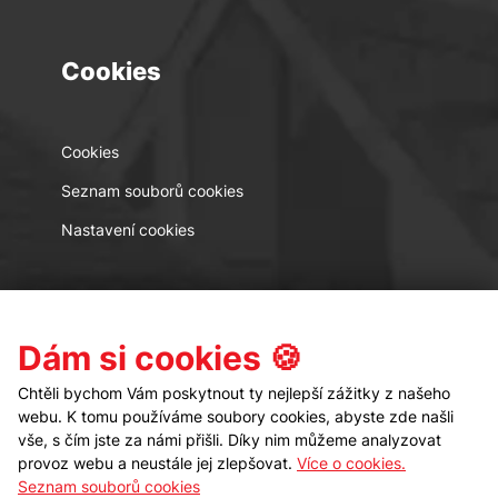
Cookies
Cookies
Seznam souborů cookies
Nastavení cookies
Kontakt
Sledujte nás
Dám si cookies 🍪
Chtěli bychom Vám poskytnout ty nejlepší zážitky z našeho
webu. K tomu používáme soubory cookies, abyste zde našli
vše, s čím jste za námi přišli. Díky nim můžeme analyzovat
provoz webu a neustále jej zlepšovat.
Více o cookies.
Seznam souborů cookies