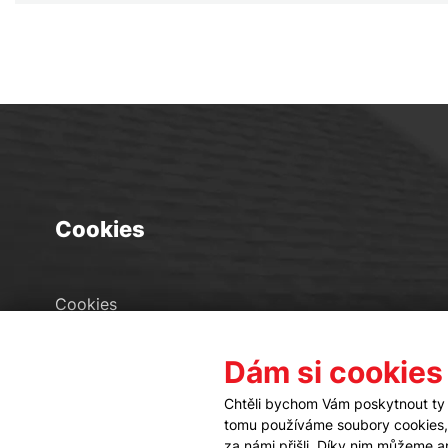
Cookies
Cookies
Seznam souborů cookies
Dám si cookies
Nastavení cookies
Chtěli bychom Vám poskytnout ty 
tomu používáme soubory cookies, a
za námi přišli. Díky nim můžeme 