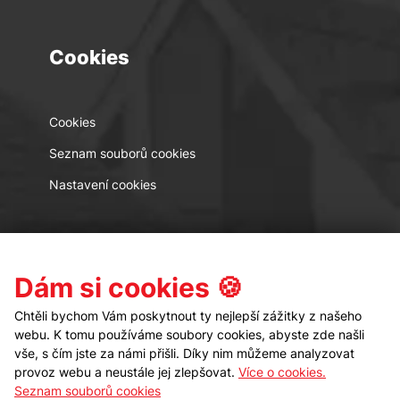
Cookies
Cookies
Seznam souborů cookies
Nastavení cookies
Kontakt
Sledujte nás
Dám si cookies 🍪
Chtěli bychom Vám poskytnout ty nejlepší zážitky z našeho
webu. K tomu používáme soubory cookies, abyste zde našli
vše, s čím jste za námi přišli. Díky nim můžeme analyzovat
provoz webu a neustále jej zlepšovat.
Více o cookies.
Seznam souborů cookies