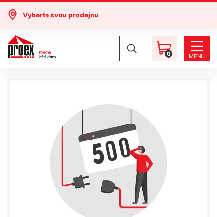
Vyberte svou prodejnu
0
MENU