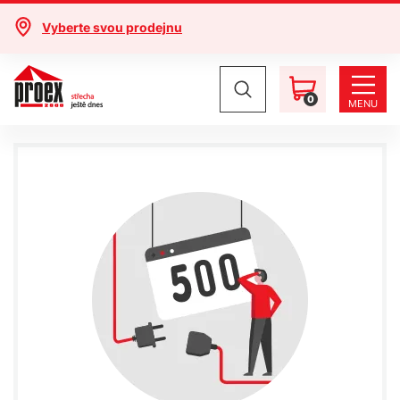
Vyberte svou prodejnu
0
MENU