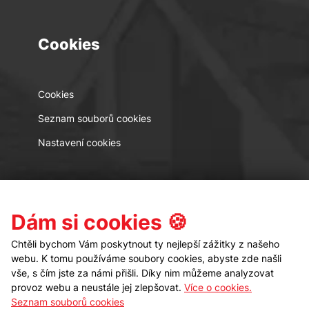
Cookies
Cookies
Seznam souborů cookies
Nastavení cookies
Kontakt
Sledujte nás
Dám si cookies 🍪
Chtěli bychom Vám poskytnout ty nejlepší zážitky z našeho
webu. K tomu používáme soubory cookies, abyste zde našli
vše, s čím jste za námi přišli. Díky nim můžeme analyzovat
provoz webu a neustále jej zlepšovat.
Více o cookies.
Seznam souborů cookies