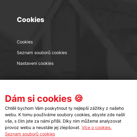
Cookies
Cookies
Seznam souborů cookies
Nastavení cookies
Kontakt
Sledujte nás
Dám si cookies 🍪
Chtěli bychom Vám poskytnout ty nejlepší zážitky z našeho
webu. K tomu používáme soubory cookies, abyste zde našli
vše, s čím jste za námi přišli. Díky nim můžeme analyzovat
provoz webu a neustále jej zlepšovat.
Více o cookies.
Seznam souborů cookies