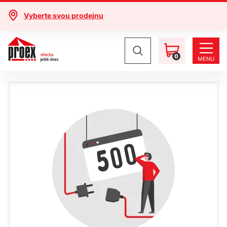
Vyberte svou prodejnu
0
MENU