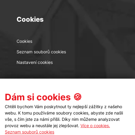
Cookies
Cookies
Seznam souborů cookies
Nastavení cookies
Kontakt
Sledujte nás
Dám si cookies 🍪
Chtěli bychom Vám poskytnout ty nejlepší zážitky z našeho
webu. K tomu používáme soubory cookies, abyste zde našli
vše, s čím jste za námi přišli. Díky nim můžeme analyzovat
provoz webu a neustále jej zlepšovat.
Více o cookies.
Seznam souborů cookies