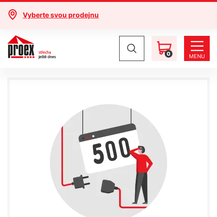
Vyberte svou prodejnu
0
MENU