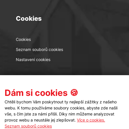
Cookies
Cookies
Seznam souborů cookies
Nastavení cookies
Kontakt
Sledujte nás
Dám si cookies 🍪
Chtěli bychom Vám poskytnout ty nejlepší zážitky z našeho
webu. K tomu používáme soubory cookies, abyste zde našli
vše, s čím jste za námi přišli. Díky nim můžeme analyzovat
provoz webu a neustále jej zlepšovat.
Více o cookies.
Seznam souborů cookies