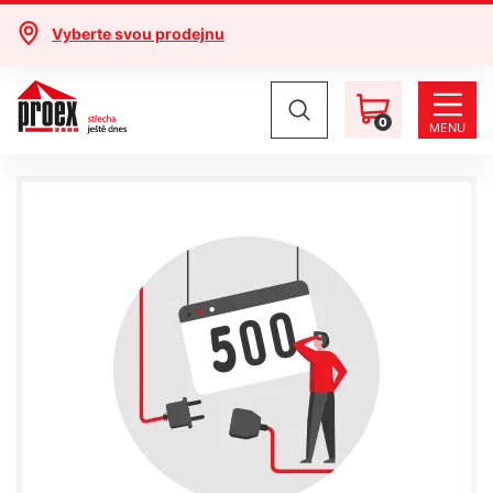
Vyberte svou prodejnu
0
MENU